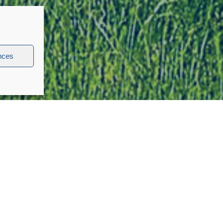
nces
Nos solut