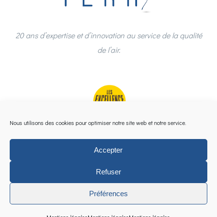
20 ans d’expertise et d’innovation au service de la qualité
de l’air.
Nous utilisons des cookies pour optimiser notre site web et notre service.
Accepter
Refuser
Préférences
©
2026 | Groupe TERA |
Mentions légales
|
Espace
Collaborateurs
|
Imaginé & cultivé par Reflex2com