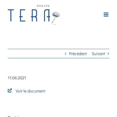
Passer
au
contenu
Précédent
Suivant
11.06.2021
Voir le document