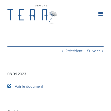
Passer
au
contenu
Précédent
Suivant
08.06.2023
Voir le document