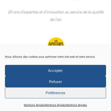
20 ans d’expertise et d’innovation au service de la qualité
de l’air.
Nous utilisons des cookies pour optimiser notre site web et notre service.
Accepter
Refuser
Préférences
©
2026 | Groupe TERA |
Mentions légales
|
Espace
Collaborateurs
|
Imaginé & cultivé par Reflex2com
Mentions légales
Mentions légales
Mentions légales