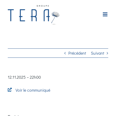
Passer
au
contenu
Précédent
Suivant
12.11.2025 – 22h00
Voir le communiqué