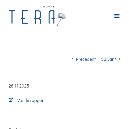
Passer
au
contenu
Précédent
Suivant
26.11.2025
Voir le rapport