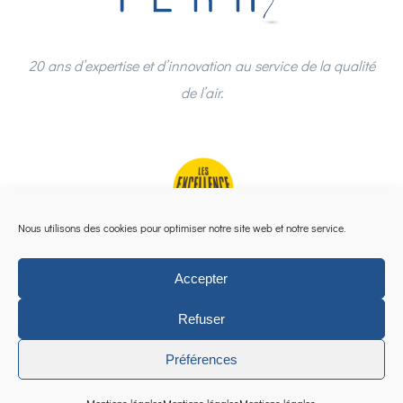
20 ans d’expertise et d’innovation au service de la qualité
de l’air.
Nous utilisons des cookies pour optimiser notre site web et notre service.
Accepter
Refuser
Préférences
©
2026 | Groupe TERA |
Mentions légales
|
Espace
Collaborateurs
|
Imaginé & cultivé par Reflex2com